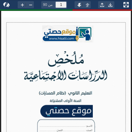
من 90
السابقة
التالية
تصغير
تكبير