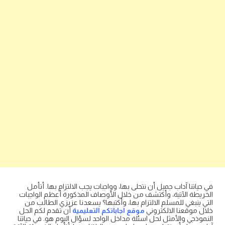
في حياتنا آداب جميل أن نتحلى بها، وواجبات يجب الالتزام بها. أتأمل
الخريطة الآتية، وأكتشف من خلال الأوصاف المذكورة أعظم الواجبات
التي ينبغي للمسلم الالتزام بها، وأكتبها؟ يسعدنا عزيزي الطالب من
خلال موقعنا الالكتروني
موقع اجاباتكم التعليمية
أن تقدم لكم الحل
النموذجي والأمثل لحل اسئلة مداخل الواحد لسؤال اليوم هو. في حياتنا