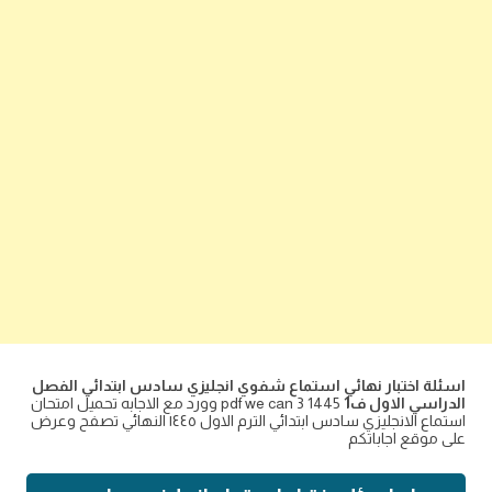
اسئلة اختبار نهائي استماع شفوي انجليزي سادس ابتدائي الفصل
الدراسي الاول ف1
1445 pdf we can 3 وورد مع الاجابه تحميل امتحان
استماع الانجليزي سادس ابتدائي الترم الاول ١٤٤٥ النهائي تصفح وعرض
على موقع اجاباتكم