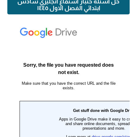
حل اسئله ختبار استماع انجليزي سادس
ابتدائي الفصل الاول ١٤٤٥