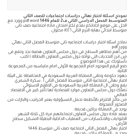
نموذج اسئلة اختبار نهائي دراسات اجتماعيات للصف الثاني
المتوسط الفصل الدراسي الثاني ف2 للعام 1446
pdf word وورد مع
الحل على موقع اجاباتكم نقدم لكم امتحان مادة اجتماعيه صف ثاني
متوسط ابتدائي نهاية الترم الثاني ١٤٤٦ محلول
نماذج اسئلة اختبار دراسات اجتماعيه ثاني متوسط الفصل الثاني نهائي
وورد pdf
من أهم مظاهر السطح في دول مجلس التعاون هضبة نجد وتقع في
من ابرز التحديات التي تواجه دول مجلس التعاون (البطالة ) اكتب
بأسلوبك عن هذا الموضوع
ضع الرقم الموجود امام المجموعة الأولى امام مايناسبه من المجموعة
الثانية
جهود حكومة وطني المملكة العربية السعودية في المحافظة على البيئة
اختبار نهائي اجتماعيه الثاني متوسط الفصل الثاني أ : سكرة الشمري
يقع وطني ال المملكة العربية السعودية في الاقليم الاستوائي
تمتلك دول مجلس التعاون موارد اقتصادية لها تأثير كبير في الاقتصاد
العالمي
من نتائج الالتزام بالأنظمة تحمل المسؤولية يعتبر الجرانيت والبازلت من
الصخور المتحولة
يوجد في المملكة براكين قديمة.
يعقد قادة دول مجلس التعاون اجتماعاتهم مرة كل ثلاثة الشهر
الالتواءات والانكسارات من العمليات الداخلية البطيئة التشكيل سطح
الأرض.
اختبار نهائي الفصل الثاني اجتماعيه صف ثاني متوسط 1446
يوجد في المملكة براكين قديمة