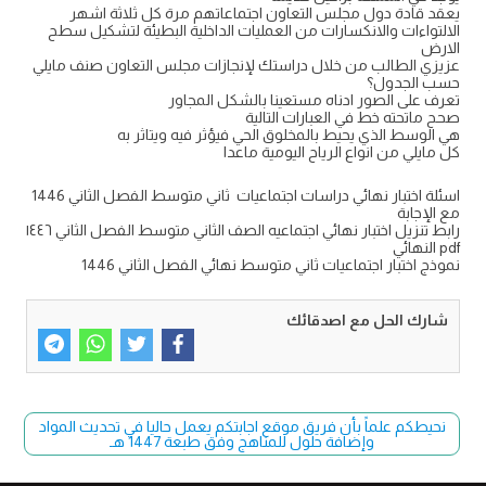
يعقد قادة دول مجلس التعاون اجتماعاتهم مرة كل ثلاثة اشهر
الالتواءات والانكسارات من العمليات الداخلية البطيئة لتشكيل سطح
الارض
عزيزي الطالب من خلال دراستك لإنجازات مجلس التعاون صنف مايلي
حسب الجدول؟
تعرف على الصور ادناه مستعينا بالشكل المجاور
صحح ماتحته خط في العبارات التالية
هي الوسط الذي يحيط بالمخلوق الحي فيؤثر فيه ويتاثر به
كل مايلي من انواع الرياح اليومية ماعدا
اسئلة اختبار نهائي دراسات اجتماعيات ثاني متوسط الفصل الثاني 1446
مع الإجابة
رابط تنزيل اختبار نهائي اجتماعيه الصف الثاني متوسط الفصل الثاني ١٤٤٦
pdf النهائي
نموذج اختبار اجتماعيات ثاني متوسط نهائي الفصل الثاني 1446
شارك الحل مع اصدقائك
نحيطكم علماً بأن فريق موقع اجابتكم يعمل حاليا في تحديث المواد
وإضافة حلول للمناهج وفق طبعة 1447 هـ