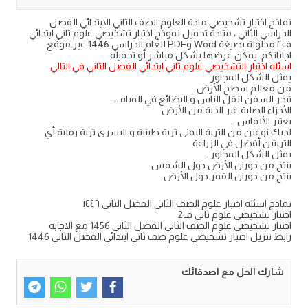
نماذج اختبار تشخيصي مادة العلوم الصف الثاني الابتدائي الفصل
الدراسي الثاني ، متاحة تحميل نموذج اختبار تشخيصي علوم ثاني ابتدائي
ف٢ محلولة بصيغة Word وPDF للعام الدراسي 1446 عبر موقع
اجاباتكم. يمكن عرضها بشكل مباشر أو تحميله
اسئله اختبار التشخيصي علوم ثاني ابتدائي الفصل الثاني في التالي
يمثل الشكل المجاور
من معالم سطح الأرض
تبحر السفن لنقل الناس و البضائع في المياه …
الأجزاء الصلبة غير الحية من الأرض
يعتبر الألماس.
لديك نوعين من التربة اليمنى تربة طينية و اليسرى تربة رملية أي
التربتين أفضل في الزراعة
يمثل الشكل المجاور .
ينتج من دوران الأرض حول الشمس
ينتج من دوران القمر حول الأرض
نماذج اسئلة اختبار علوم الصف الثاني الفصل الثاني ١٤٤٦
اختبار تشخيصي علوم ثاني ف2
اختبار تشخيصي علوم الصف الثاني الفصل الثاني 1456 مع الاجابة
رابط تنزيل اختبار تشخيصي علوم صف ثاني ابتدائي الفصل الثاني 1446
شارك الحل مع اصدقائك