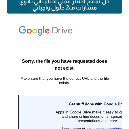
حل نماذج اختبار عملي احياء ثاني ثانوي
مسارات ف2 حلول واجباتي