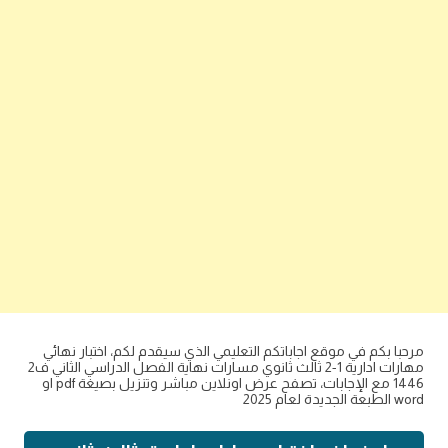
مرحبا بكم في موقع اجاباتكم التعليمي الذي سيقدم لكم، اختبار نهائي
مهارات ادارية 1-2 ثالث ثانوي مسارات نهاية الفصل الدراسي الثاني ف2
1446 مع الإجابات، تصفح عرض اونلاين مباشر وتنزيل بصيغة pdf او
word الطبعة الجديدة لعام 2025