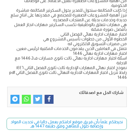
من أهمية المشروعات الصغيرة تقليل الاعتماد على الوظائف
الحكومية.
إذا كانت المكالمة ستحول للمدير يحول السكرتير المكالمة مباشرة
تبرز أهمية المشروعات الصغيرة للمجتمع في مقدرتها على انتاج سلع
جديدة وخدمات بديلة عن المنتجات المصدره
هي مهارات تتعلق بالوظيفية تكسب السكرتير مهارات انجاز العمل
بأفضل صورة ممكنة
اختبار مهارات ادارية نهائي الفصل الثاني
الخطوة الأولى من خطوات تأسيس المشروع هي
من مميزات التسويق الالكتروني انه
تتمثل في العاملين الذين يقدمون الخدمات المكتبية لرئيس معين
اختبار مهارات ادارية نهائي 1446
اسئلة اختبار مهارات اداريه نهائي ثالث ثانوي مسارات ف2 1446 مع
الاجابة
نموذج اختبار نهائي المهارات الإدارية ثالث ثانوي الفصل الثاني ١٤٤٦
رابط تنزيل اختبار المهارات الاداريه النهائي ثالث ثانوي الفصل الثاني pdf
1446
شارك الحل مع اصدقائك
نحيطكم علماً بأن فريق موقع اجابتكم يعمل حاليا في تحديث المواد
وإضافة حلول للمناهج وفق طبعة 1447 هـ