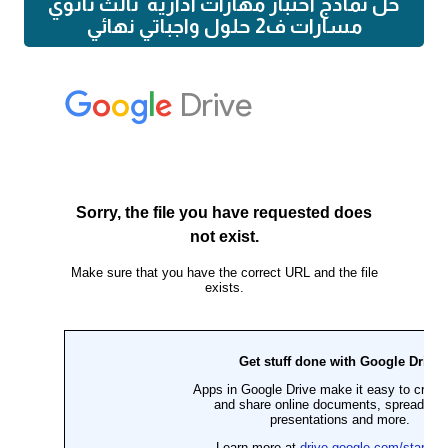
حل نماذج اختبار مهارات ادارية ثالث ثانوي
مسارات ف2 حلول واجباتي نهائي