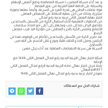
و عند أداء مسكة المضرب ( مسكة المصافحة وضع أصبعي الإبهام
والسبابة على الحافة العليا القريبة من عنق القبضة
قوة عضلات البطن هي قدرة الفرد في السرعة، وأيضاً عملها بصورة
متكررة، وذلك من أجل عملية الحفاظ على الانقباض العضلي
اختبار نهاية الفصل الثاني تربيه بدنيه رابع ابتدائي
من الخطوات التعليمية لأداء استقبال الكرة من الأسفل بالساعدين
تتلاصق اليدان جنبا إلى جنب ويتجهان إلى أعلى مع امتداد سلاميات
الأصابع وتلمس الكرة بالجزء العظمي من مؤخرة اليد قرب مفصل
الرسغ
عند تمرير الكرة من الأسفل بالساعدين للأمام من الوقوف فتحا ثني
الركبتين وميل الجذع للخلف قليلاً ويوزع ثقل الجسم على القدمين
بالتساوي
السرعة هي سرعة الانقباضات العضلية عند أداء حركي معين
اسئلة اختبار نهائي التربية البدنيه رابع ابتدائي الفصل الثاني 1446 مع
الإجابة
رابط تنزيل اختبار نهائي مادة التربية البدنية الرابع ابتدائي الفصل الثاني
١٤٤٦ pdf النهائي
نموذج اختبار تربيه بدنيه رابع ابتدائي نهائي الفصل الثاني 1446
شارك الحل مع اصدقائك