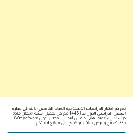
نموذج اختبار الدراسات الاسلامية الصف الخامس الابتدائي نهايه
الفصل الدراسي الاول ف1 1445
مع حل تحميل اسئلة امتحان مادة
دراسات إسلامية نهائي خامس ابتدائي الفصل الاول pdf word ٢٠٢٣
١٤٤٥ تصفح وعرض مباشر بوضوح على موقع اجاباتكم