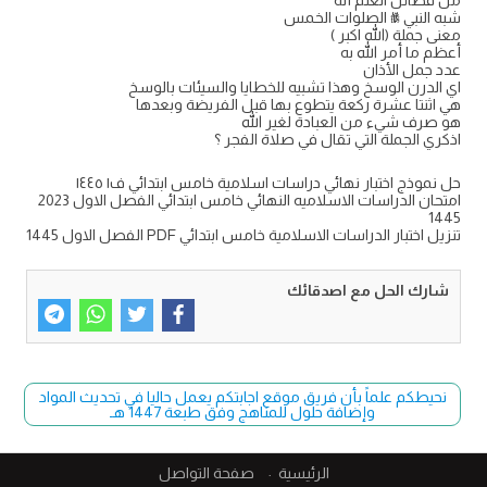
شبه النبي ﷺ الصلوات الخمس
معنى جملة (الله اكبر )
أعظم ما أمر الله به
عدد جمل الأذان
اي الدرن الوسخ وهذا تشبيه للخطايا والسيئات بالوسخ
هي اثنتا عشرة ركعة يتطوع بها قبل الفريضة وبعدها
هو صرف شيء من العبادة لغير الله
اذكري الجملة التي تقال في صلاة الفجر ؟
حل نموذج اختبار نهائي دراسات اسلامية خامس ابتدائي ف١ ١٤٤٥
امتحان الدراسات الاسلاميه النهائي خامس ابتدائي الفصل الاول 2023
1445
تنزيل اختبار الدراسات الاسلامية خامس ابتدائي PDF الفصل الاول 1445
شارك الحل مع اصدقائك
نحيطكم علماً بأن فريق موقع اجابتكم يعمل حاليا في تحديث المواد
وإضافة حلول للمناهج وفق طبعة 1447 هـ
الرئيسية
صفحة التواصل