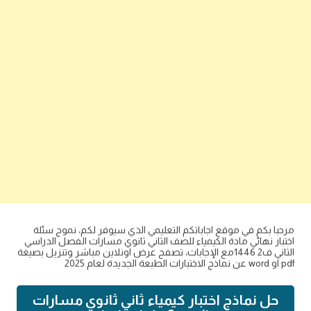
مرحبا بكم في موقع اجاباتكم التعليمي الذي سيوفر لكم، نموج سئلة
اختبار نهائي مادة الكيمياء للصف الثاني ثانوي مسارات الفصل الدراسي
الثاني ف2 1446مع الإجابات، تصفح عرض اونلاين مباشر وتنزيل بصيغة
pdf او word عن نماذج الاختبارات الطبعة الجديدة لعام 2025
حل نماذج اختبار كيمياء ثاني ثانوي مسارات