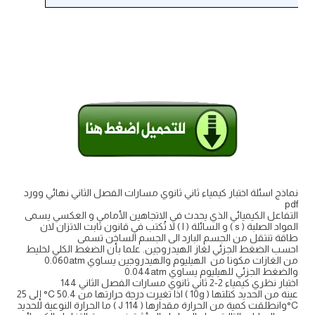
نماذج اسئلة اختبار كيمياء ثاني ثانوي مسارات الفصل الثاني نهائي وورد
pdf
التفاعل الكيميائي الذي يحدث في الاتجاهين الأمامي و العكسي يسمى
المواد الصلبة ( s ) و السائلة ( l ) لا تُكتب في قانون ثابت الاتزان لان
طاقة تنتقل من الجسم البارد الى الجسم الساخن تسمى
احسب الضغط الجزئي لغاز الهيدروجين. علما بأن الضغط الكلي لخليط
من الغازات مكونا من الهيليوم والهيدروجين يساوي 0.060atm
والضغط الجزئي للهيليوم يساوي 0.044atm
اختبار نظري كيمياء 2-2 ثاني ثانوي مسارات الفصل الثاني 144
عينة من الحديد كتلتها ( 10g ) اذا تغيرت درجة حرارتها من 50.4 C° إلى 25
C°وانطلقت كمية من الحرارة مقدارها ( 114 J ) ما الحرارة النوعية للحديد