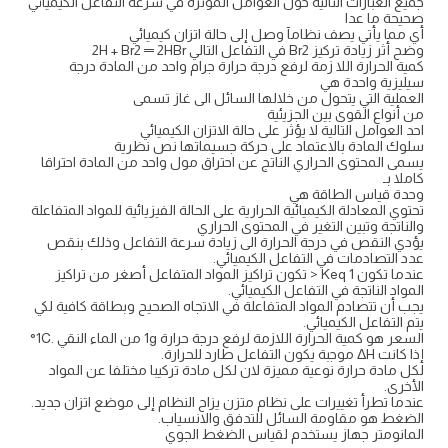
جميع العبارات التالية حول العوامل المؤثرة في سرعة التفاعل الكيميائي
صحيحة ما عدا
أي مما يأتي يصف نظامآ وصل إلى حالة اتزان كيميائي
وضح أثر زيادة تركيز Br2 في التفاعل التالي 2H + Br2 ═ 2HBr
كمية الحرارة اللا زمة لرفع درجة حرارة جرام واحد من المادة درجة
سيليزية واحدة هي
العملية التي يتحول من خلالها السائل الى غاز تسمى
من أنواع القوى بين الجزيئية
احد العوامل التالية لا يؤثر على حالة الاتزان الكيميائي
سلوك المادة بالاعتماد على حركة جسيماتها نص نظرية
يسمى المحتوى الحراري الناتج عن احتراق مول واحد من المادة احتراقا
كاملا بـ
وحدة قياس الطاقة هي
تحتوي المعادلة الكيميائية الحرارية على الحالة الفيزيائية للمواد المتفاعلة
والناتجة وتبين التغير في المحتوى الحراري
يؤدي النقص في درجة الحرارة الى زيادة سرعة التفاعل وذلك بنقص
عدد التصادمات في التفاعل الكيميائي.
عندما تكون 1 Keq < تكون تراكيز المواد المتفاعل أصغر من تراكيز
المواد الناتجة في التفاعل الكيميائي.
يجب أن تتصادم المواد المتفاعلة في الاتجاه الصحيح وبطاقة كافية لكي
يتم التفاعل الكيميائي.
السعر هو كمية الحرارة اللازمة لرفع درجة حرارة 1g من الماء النقي .1C°
إذا كانت ΔH موجبة يكون التفاعل طارد للحرارة.
لكل مادة حرارة نوعية مميزة لان لكل مادة تركيبا مختلفا عن المواد
الأخرى.
عندما تطرأ تغييرات على نظام متزن يزاح النظام إلى موضع اتزان جديد.
الضغط هو مقاومة السائل للتدفق والانسياب.
المانومتر جهاز يستخدم لقياس الضغط الجوي