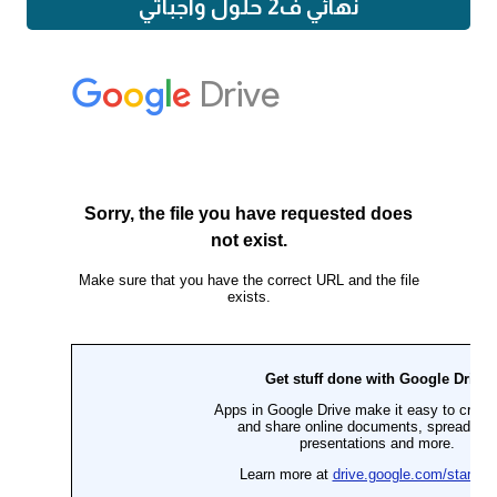
نهائي ف2 حلول واجباتي