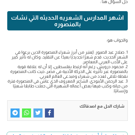
حل السؤال هنا :
اشهر المدارس الشعريه الحديثه التي نشات
بالمنصوره
والجواب هو:
1. صلاح عبد الصبور: يُعتبر من أبرز شعراء المنصورة الذين برعوا في
الشعر الحديث. قدم شعرًا تجديديًا بعيدًا عن التقليد، وكان له تأثير كبير
على الأدب العربي المعاصر.
2. محمود درويش: رغم أنه ارتبط بفلسطين، إلا أن له علاقة قوية
بالمنصورة عبر تأثيره على الحركة الأدبية في مصر، حيث كانت المنصورة
نقطة تلاقي لعدد من شعراء ومبدعي العالم العربي.
3. عبد الرحمن الأبنودي: الشاعر المعروف الذي عاش في المنصورة فترة
من حياته وكتب فيها بعض أعماله الشهيرة التي حملت طابعًا شعبيًا
وإنسانيًا.
شارك الحل مع اصدقائك