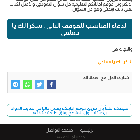
الالكتروني موقع اجاباتكم التعليمية حل سؤال النموذجي والأمثل لكتاب
لغتي ثالث ابتدائي وهو حل السؤال :
الدعاء المناسب للموقف التالي : شكرا لك يا
معلمي
والاجابه هي
شكرا لك يا معلمي
شارك الحل مع اصدقائك
نحيطكم علماً بأن فريق موقع اجابتكم يعمل حاليا في تحديث المواد
وإضافة حلول للمناهج وفق طبعة 1447 هـ
الرئيسية
صفحة التواصل
موقع اجاباتكم 1447