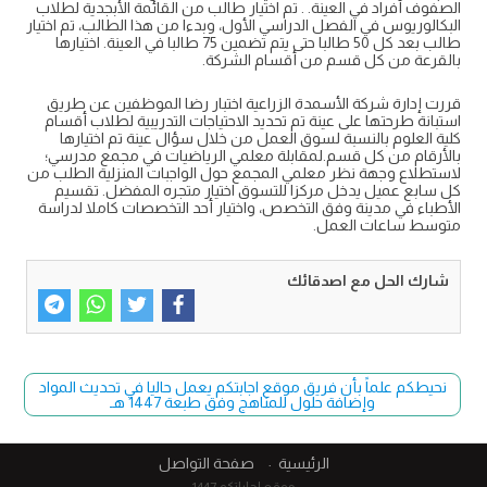
الصفوف أفراد في العينة. . تم اختيار طالب من القائمة الأبجدية لطلاب
البكالوريوس في الفصل الدراسي الأول، وبدءا من هذا الطالب، تم اختيار
طالب بعد كل 50 طالبا حتى يتم تضمين 75 طالبا في العينة. اختيارها
بالقرعة من كل قسم من أقسام الشركة.
قررت إدارة شركة الأسمدة الزراعية اختبار رضا الموظفين عن طريق
استبانة طرحتها على عينة تم تحديد الاحتياجات التدريبية لطلاب أقسام
كلية العلوم بالنسبة لسوق العمل من خلال سؤال عينة تم اختيارها
بالأرقام من كل قسم.لمقابلة معلمي الرياضيات في مجمع مدرسي؛
لاستطلاع وجهة نظر معلمي المجمع حول الواجبات المنزلية الطلب من
كل سابع عميل يدخل مركزا للتسوق اختيار متجره المفضل. تقسيم
الأطباء في مدينة وفق التخصص، واختيار أحد التخصصات كاملا لدراسة
متوسط ساعات العمل.
شارك الحل مع اصدقائك
نحيطكم علماً بأن فريق موقع اجابتكم يعمل حاليا في تحديث المواد
وإضافة حلول للمناهج وفق طبعة 1447 هـ
الرئيسية
صفحة التواصل
موقع اجاباتكم 1447