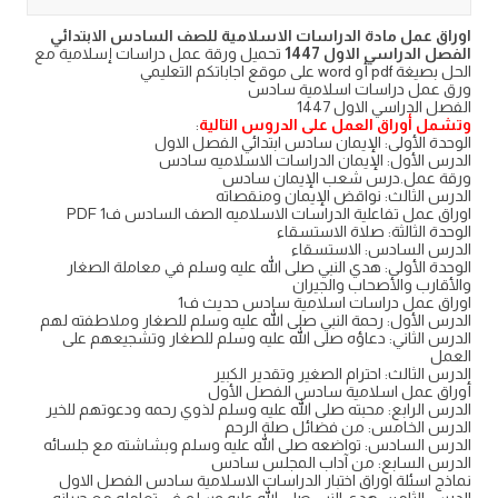
اوراق عمل مادة الدراسات الاسلامية للصف السادس الابتدائي
الفصل الدراسي الاول 1447
تحميل ورقة عمل دراسات إسلامية مع
الحل بصيغة pdf أو word على موقع اجاباتكم التعليمي
ورق عمل دراسات اسلامية سادس
الفصل الدراسي الاول 1447
وتشمل أوراق العمل على الدروس التالية
:
الوحدة الأولى: الإيمان سادس ابتدائي الفصل الاول
الدرس الأول: الإيمان الدراسات الاسلاميه سادس
ورقة عمل.درس شعب الإيمان سادس
الدرس الثالث: نواقض الإيمان ومنقصاته
اوراق عمل تفاعلية الدراسات الاسلاميه الصف السادس ف1 PDF
الوحدة الثالثة: صلاة الاستسقاء
الدرس السادس: الاستسقاء
الوحدة الأولى: هدي النبي صلى الله عليه وسلم في معاملة الصغار
والأقارب والأصحاب والجيران
اوراق عمل دراسات اسلامية سادس حديث ف1
الدرس الأول: رحمة النبي صلى الله عليه وسلم للصغار وملاطفته لهم
الدرس الثاني: دعاؤه صلى الله عليه وسلم للصغار وتشجيعهم على
العمل
الدرس الثالث: احترام الصغير وتقدير الكبير
أوراق عمل اسلامية سادس الفصل الأول
الدرس الرابع: محبته صلى الله عليه وسلم لذوي رحمه ودعوتهم للخير
الدرس الخامس: من فضائل صلة الرحم
الدرس السادس: تواضعه صلى الله عليه وسلم وبشاشته مع جلسائه
الدرس السابع: من آداب المجلس سادس
نماذج اسئلة اوراق اختبار الدراسات الاسلامية سادس الفصل الاول
الدرس الثامن: هدي النبي صلى الله عليه وسلم في تعامله مع جيرانه