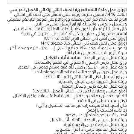
اوراق عمل مادة اللغه العربية للصف الثاني إبتدائي الفصل الدراسي
الثالث 1446
، تحميل ملزمة ورقه عمل منهج لغتي صف ثاني ابتدائي
الترم الثالث 2025 مع الحل بصيغة وورد pdf على موقع اجاباتكم التعليمي
ويشمل دروس واسئلة اوراق العمل لغتي في الاتي
.
قال فواز: أنا أرغب أن أكون طياراً، أحلق بالطائرة، لأنقل المسافرين.
ابتسم صالح وقال: طيارا ! ولكن ألا تخاف من الطيران في الجو ؟
أوراق عمل لغتي ثاني ابتدائي الترم الثالث ف٣ ١٤٤٦
أوراق عمل لغتي صف ثاني ابتدائي ف3 محلوله 1446
رد فواز بسرعة: لا، فقد سافرت مع أسرتي إلى بلدان كثيرة وعندما أكبر
سوف أزور بلدان العالم، إن شاء الله.
ورقة عمل دروس الوحدة السادسة آداب التعامل
ورق عمل درس الرسول ﷺ قدوتي في العفو والتسامح
ورقه عمل درس الرسول صلى الله عليه وسلم قدوتي في الصدق
ورق عمل دروس الوحدة السابعة اتصالات ومواصلات
حل اوراق عمل لغتي الصف الثاني الترم الثالث ١٤٤٦
ورقة عمل تدريبية درس الجمل والسيارة
ورقه عمل ملزمة درس وسائل الاتصال
أوراق قياس مهارات لغتي ثاني ابتدائي الفصل الثالث ف3
أراد أبو أحمد أن يهاتف والدة في القرية ليطمئن عليه، ولكن الاتصال
تعثر بسبب عطل في الهاتف.
قال أحمد: لم لا تتحدث إليه عبر هاتفه المحمول يا أبي ؟
رد الأب: أحسنت يا أحمد.
اتصل الأب بالجد وأطمأن على صحته.
ورقة عمل دروس الوحدة الثامنة : أحب العمل
ورقه عمل مراجعة درس الطبيبة نورة
ورقة عمل تفاعليه درس أنا أقرأ، الحاسوب
ورقه عمل تقييم مهارة درس أحب ان أكون