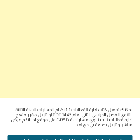
يمكنك تحميل كتاب ادارة الفعاليات 1-1 نظام المسارات السنة الثالثة
الثانوي الفصل الدراسي الثاني لعام 1445 PDF او تنزيل مقرر منهج
اداره فعاليات ثالث ثانوي مسارات ف٢ ٢٠٢٣ على موقع اجاباتكم عرض
مباشر وتنزيل بصيغة بي دي اف