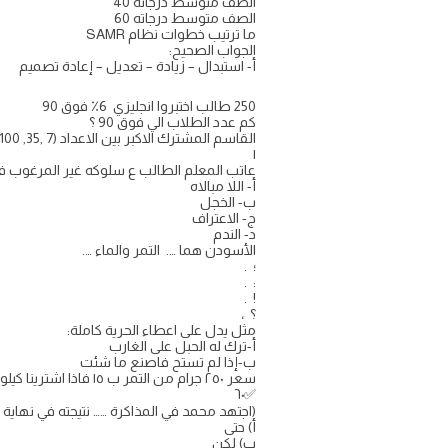
الصف متوسط درجاته 40
الصف متوسط درجاته 60
ما ترتيب خطوات نظام SAMR
الجواب الصحيح:
أ- استبدال – زيادة – تعديل – إعادة تصميم
250 طالب اختبروا انجليزي 6٪ فوق 90
كم عدد الطلاب الي فوق 90 ؟
القاسم المشترك الاكبر بين الاعداد (7 ,35, 100)
١
عاتب المعلم الطالب ع سلوكه غير المرغوب في
أ- اللا مبالاه
ب- الخجل
ج- الاعتراف
د- الندم
الأسودن هما …. التمر والماء ….
؛ .
: .
! .
؟ ،
مثل يدل على اعطاء الحرية كاملة:
أ-ترك له الحبل على الغارب
ب-إذا لم تستح فاصنع ما شئت
سعر ٢٥٠ جرام من التمر ب ١٥ فاذا اشترينا كيلو فكم يكون السعر ؟
✅٦٠
(اجتهد محمد في المذاكرة …… نتيجته في نهاية ا
أ) حتى
ب) لكن