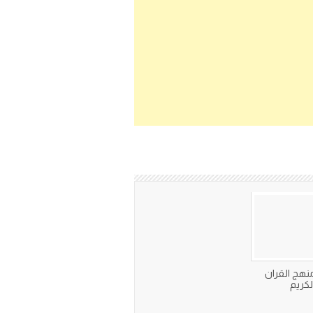
نهج القران
لكريم