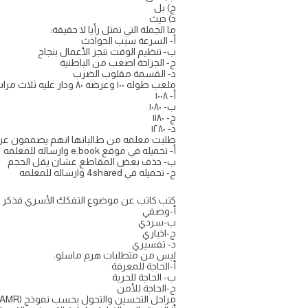
ج) بل
د) حيث
ما الجملة التي تمثل رأيا لا حقيقة:
أ- السرعة سبب الحوادث
ب- تنظيم الوقت تنجز الأعمال بنجاح
ج- الجراحة اصعب من الباطنية
د- القسمة مقلوب الضرب
ملعب طوله ١٠٠ وعرضه ٨٠ ودار عليه ثلاث مرات كم متر قطعها ؟
أ- ١٠٠٨
ب- ١٠٨٠
ج- ١١٨٠
د- ١٢٨٠
طلبت معلمه من طالباتها انهم يصممون عرضًا
أ- تحميله في موقع e.book وارساله للمعلمه
ب- حذف بعض المقاطع عشان يقل الحجم
ج- تحميله في 4shared وارساله للمعلمه
كتب كاتب عن موضوع التفكك الأسري فذكر ت
أ-وصفي
ب-سردي
ج-اخباري
د- تفسيري
ليس من متطلبات هرم ماسلو:
أ-الحاجة للمعرفة
ب- الحاجة للحرية
ج-الحاجة للأمن
مراحل التحسين والتحول بحسب نموذج (SAMR) هي: