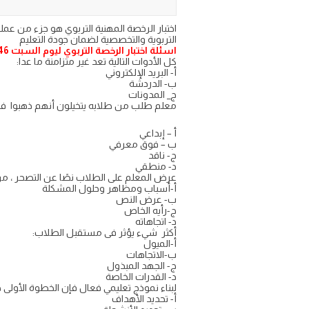
اختبار الرخصة المهنية التربوي هو جزء من عمل
التربوية والتخصصية لضمان جودة التعليم
اسئلة اختبار الرخصة التربوي ليوم السبت 1446
كل الأدوات التالية تعد غير متزامنة ما عدا:
أ- البريد الإلكتروني
ب- الدردشة
ج_ المدونات
معلم طلب من طلابه يتخيلون أنهم ذهبوا فوق
أ – إبداعي
ب – فوق معرفي
ج- ناقد
د- منطقي
عرض المعلم على الطلاب نصًا عن التصحر ، من
أ-أسباب ومظاهر وحلول المشكلة
ب- عرض النص
ج-رأيه الخاص
د- اتجاهاته
أكثر شيء يؤثر فى مستقبل الطلاب:
أ-الميول
ب-الاتجاهات
ج- الجهد المبذول
د- القدرات الخاصة
لبناء نموذج تعليمي فعال فإن الخطوة الأولى 
أ- تحديد الأهداف