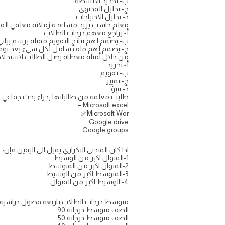
ب- تحديد الأنشطة
ج- تحليل المحتوى
د- تحليل الاحتياجات
معلم حاسب يريد مساعدة زملائه معلمي القرآن
أ- يراجع معهم درجات الطلاب
ب- يصمم لهم نتائج التقويم ممثلة برسم بياني
ج- يصمم لهم ملف شامل لكل شيء بعد توقيع
من خلال أمثلة معطاة يصل الطالب لاستخلاص 
أ- تجريد
ب- تقويم
ج- تمييز
د- تنبؤ
طلبت معلمة من طالباتها إجراء بحث جماعي وتسل
Microsoft excel –
Microsoft Wor✅
Google drive
Google groups
اذا كان المنحنى التكراري يميل الى اليمين فإن:
1-المنوال اكبر من الوسيط
2-المنوال اكبر من المتوسط
3-المتوسط اكبر من الوسيط
4- الوسيط اكبر من المنوال
متوسط درجات الطلاب باربعة فصول دراسية كان 90 و 50 و 40 و 60 فأي صف كانت درجات طلابه أقل تباعد ، علماً بأن الدرجة ا
الصف متوسط درجاته 90
الصف متوسط درجاته 50