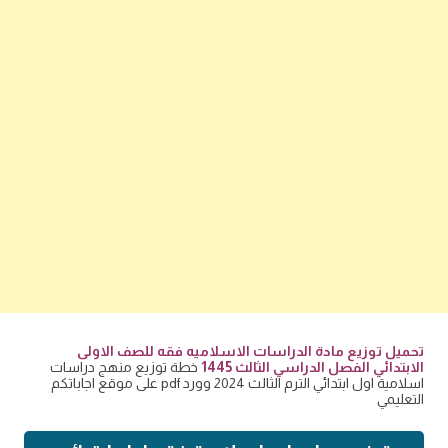
تحميل توزيع مادة الدراسات الاسلاميه فقه للصف الاولى
الابتدائي الفصل الدراسي الثالث 1445
خطة توزيع منهج دراسات
اسلامية اول ابتدائي الترم الثالث 2024 وورد pdf على موقع اجاباتكم
التعليمي