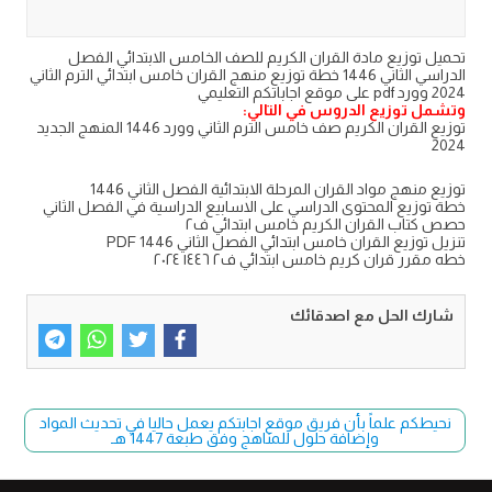
تحميل توزيع مادة القران الكريم للصف الخامس الابتدائي الفصل
الدراسي الثاني 1446 خطة توزيع منهج القران خامس ابتدائي الترم الثاني
2024 وورد pdf على موقع اجاباتكم التعليمي
وتشمل توزيع الدروس في التالي:
توزيع القران الكريم صف خامس الترم الثاني وورد 1446 المنهج الجديد
2024
توزيع منهج مواد القران المرحلة الابتدائية الفصل الثاني 1446
خطة توزيع المحتوى الدراسي على الاسابيع الدراسية في الفصل الثاني
حصص كتاب القران الكريم خامس ابتدائي ف٢
تنزيل توزيع القران خامس ابتدائي الفصل الثاني PDF 1446
خطه مقرر قران كريم خامس ابتدائي ف٢ ١٤٤٦ ٢٠٢٤
شارك الحل مع اصدقائك
نحيطكم علماً بأن فريق موقع اجابتكم يعمل حاليا في تحديث المواد
وإضافة حلول للمناهج وفق طبعة 1447 هـ