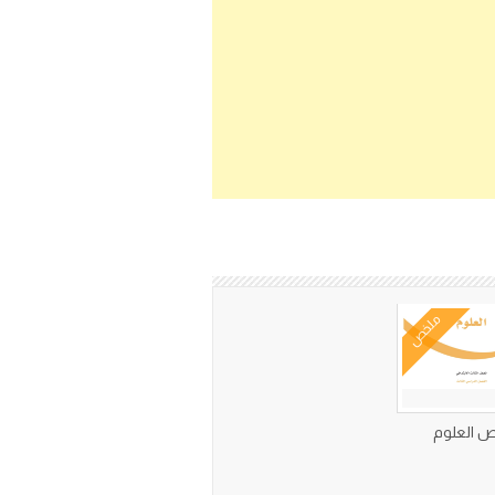
ملخص
 العلوم