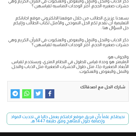
ذكر الذباب والنحل والنمل والبعوض والعنكبوت في القرآن الكريم وهي
حشرات صغيره الحجم، أختر الوحدات المناسبه لقياسهن ؟
يسعدنا عزيزي الطالب من خلال موقعنا الالكتروني موقع اجاباتكم
التعليمية أن تقدم لكم الحل النموذجي والأمثل لكتاب الطالب وإليكم
حل السؤال هنا :
ذكر الذباب والنحل والنمل والبعوض والعنكبوت في القرآن الكريم وهي
حشرات صغيره الحجم، أختر الوحدات المناسبه لقياسهن ؟
والجواب هو:
المليمتر هو وحدة قياس للطول في النظام المتري، ويستخدم لقياس
الأبعاد الصغيرة جدًا، مثل طول الحشرات الصغيرة مثل الذباب والنحل
والنمل والبعوض والعنكبوت.
شارك الحل مع اصدقائك
نحيطكم علماً بأن فريق موقع اجابتكم يعمل حاليا في تحديث المواد
وإضافة حلول للمناهج وفق طبعة 1447 هـ