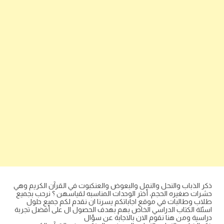
ذكر الذباب والنحل والنمل والبعوض والعنكبوت في القرآن الكريم وهي
حشرات صغيره الحجم، أختر الوحدات المناسبه لقياسهن ؟ نرحب بجميع
طلاب وطالبات في موقع اجاباتكم يسرنا ان نقدم لكم جميع حلول
اسئلة الكتاب الدراسي الخاص بهم بهدف الحصول ال على أفضل تجربة
دراسية ومن هنا نقوم الان بالاجابة عن سؤال