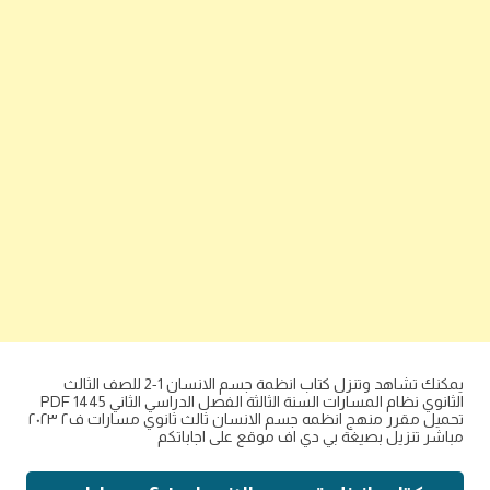
يمكنك تشاهد وتنزل كتاب انظمة جسم الانسان 1-2 للصف الثالث
الثانوي نظام المسارات السنة الثالثة الفصل الدراسي الثاني PDF 1445
تحميل مقرر منهج انظمه جسم الانسان ثالث ثانوي مسارات ف٢ ٢٠٢٣
مباشر تنزيل بصيغة بي دي اف موقع على اجاباتكم