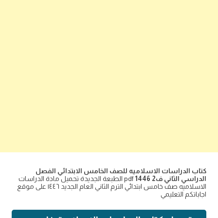
كتاب الدراسات الاسلاميه للصف الخامس الابتدائي الفصل
الدراسي الثاني ف2 1446
pdf الطبعة الجديدة تحميل مادة الدراسات
الاسلاميه صف خامس ابتدائي الترم الثاني العام الجديد ١٤٤٦ على موقع
اجاباتكم التعليمي