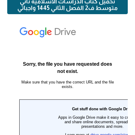
تحميل كتاب الدراسات الاسلامية ثاني
متوسط ف2 الفصل الثاني 1445 واجباتي