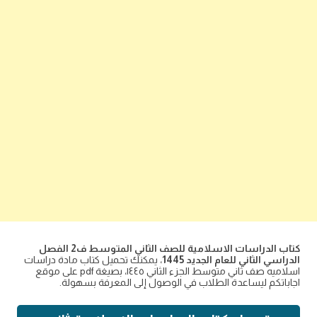
كتاب الدراسات الاسلامية للصف الثاني المتوسط ف2 الفصل
الدراسي الثاني للعام الجديد 1445
، يمكنك تحميل كتاب مادة دراسات
اسلاميه صف ثاني متوسط الجزء الثاني ١٤٤٥، بصيغة pdf على موقع
اجاباتكم ليساعدة الطلاب في الوصول إلى المعرفة بسهولة.