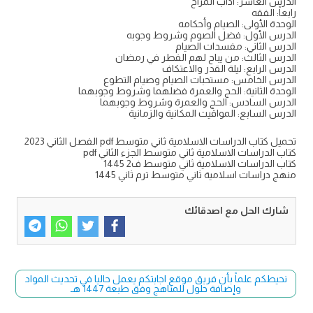
الدرس العاشر: آداب المزاح
رابعاً: الفقه
الوحدة الأولى: الصيام وأحكامه
الدرس الأول: فضل الصوم وشروط وجوبه
الدرس الثاني: مفسدات الصيام
الدرس الثالث: من يباح لهم الفطر في رمضان
الدرس الرابع: ليلة القدر والاعتكاف
الدرس الخامس: مستحبات الصيام وصيام التطوع
الوحدة الثانية: الحج والعمرة فضلهما وشروط وجوبهما
الدرس السادس: الحج والعمرة وشروط وجوبهما
الدرس السابع: المواقيت المكانية والزمانية
تحميل كتاب الدراسات الاسلامية ثاني متوسط pdf الفصل الثاني 2023
كتاب الدراسات الاسلامية ثاني متوسط الجزء الثاني pdf
كتاب الدراسات الاسلامية ثاني متوسط ف2 1445
منهج دراسات اسلامية ثاني متوسط ترم ثاني 1445
شارك الحل مع اصدقائك
نحيطكم علماً بأن فريق موقع اجابتكم يعمل حاليا في تحديث المواد
وإضافة حلول للمناهج وفق طبعة 1447 هـ