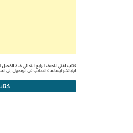
كتاب لغتي للصف الرابع ابتدائي ف2 الفصل الدراسي الثاني للعام الجديد 1446،
اجاباتكم ليساعدة الطلاب في الوصول إلى ال
كتاب لغتي 