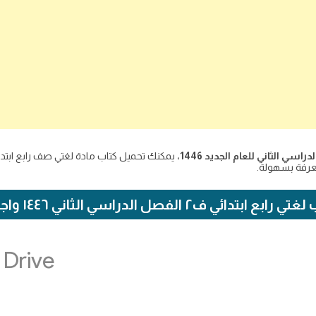
معرفة بسهولة.
رابع ابتدائي ف٢ الفصل الدراسي الثاني ١٤٤٦ واجباتي