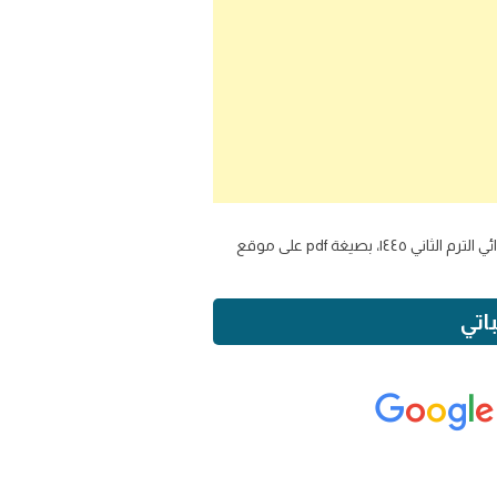
يمكنك تحميل كتاب مادة لغتي صف رابع ابتدائي الترم الثاني ١٤٤٥، بصيغة pdf على موقع