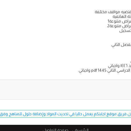
تقتضيه مواقف مختلفة
ة الهاتفية
غراض متنوعة1
غراض متنوعة2
 تسجيل
لفصل الثاني
تي
ي pdf 1445 واجباتي
ن فريق موقع اجابتكم يعمل حاليا في تحديث المواد وإضافة حلول للمناهج وفق طبعة 7
الرئيسية
صفحة التواصل