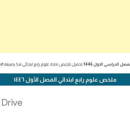
صل الدراسي الاول 1446
تحميل تلخيص مادة علوم رابع ابتدائي ف1 بصيغة pdf على موقع اجاباتكم التعليمي
ملخص علوم رابع ابتدائي الفصل الأول ١٤٤٦