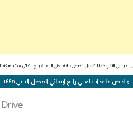
٢ بصيغة pdf على موقع اجاباتكم التعليمي
ملخص قاعدات لغتي رابع ابتدائي الفصل الثاني ١٤٤٥