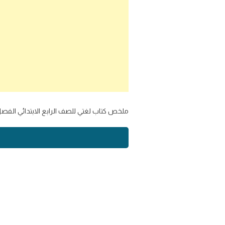
ملخص كتاب لغتي للصف الرابع الابتدائي الفصل الدراسي الثاني 1445 تحميل تلخيص مادة لغتي الجميلة رابع ابتدائي ف