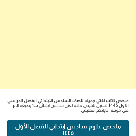
ملخص كتاب لغتي جميله للصف السادس الابتدائي الفصل الدراسي
الاول 1445
تحميل تلخيص مادة لغتي سادس ابتدائي ف1 بصيغة pdf
على موقع اجاباتكم التعليمي
ملخص علوم سادس ابتدائي الفصل الأول
١٤٤٥