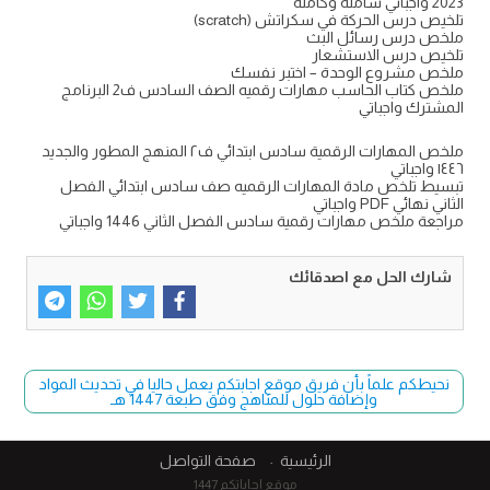
2023 واجباتي شاملة وكاملة
تلخيص درس الحركة في سكراتش (scratch)
ملخص درس رسائل البث
تلخيص درس الاستشعار
ملخص مشروع الوحدة – اختبر نفسك
ملخص كتاب الحاسب مهارات رقميه الصف السادس ف2 البرنامج
المشترك واجباتي
ملخص المهارات الرقمية سادس ابتدائي ف٢ المنهج المطور والجديد
١٤٤٦ واجباتي
تبسيط تلخص مادة المهارات الرقميه صف سادس ابتدائي الفصل
الثاني نهائي PDF واجباتي
مراجعة ملخص مهارات رقمية سادس الفصل الثاني 1446 واجباتي
شارك الحل مع اصدقائك
نحيطكم علماً بأن فريق موقع اجابتكم يعمل حاليا في تحديث المواد
وإضافة حلول للمناهج وفق طبعة 1447 هـ
الرئيسية
صفحة التواصل
موقع اجاباتكم 1447