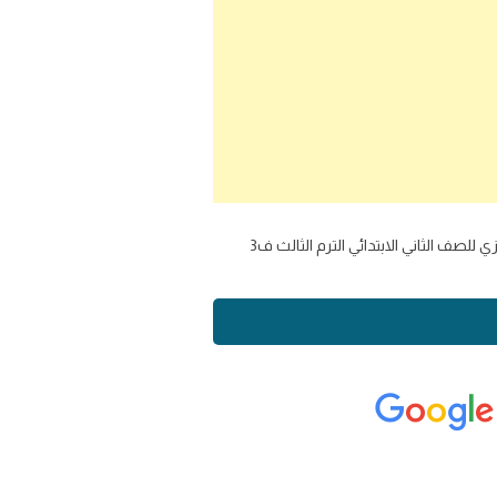
تحميل حلول اسئلة امتحان انجليزي للصف الثاني الابتدائي الترم الثالث ف3