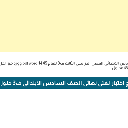
بتدائي الفصل الدراسي الثالث ف3 للعام 1445
pdf word وورد م
ختبار لغتي نهائي الصف السادس الابتدائي ف3 حلول واجباتي