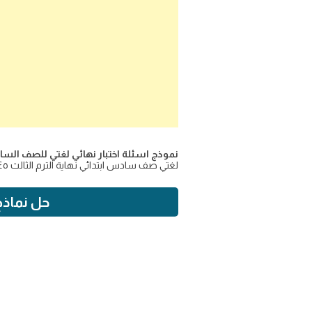
نموذج اسئلة اختبار نهائي لغتي للصف السادس الا
لغتي صف سادس ابتدائي نهاية الترم الثالث ١٤٤٥ محلول
حل نماذج ا