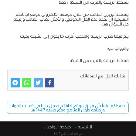
تسقط الريشة بالقرب من الشبكة / خطا
يسعدنا عزيزي الطالب من خلال موقعنا الالكتروني موقع اجاباتكم
التعليمية أن تقدم لكم الحل النموذجي والأمثل لكتاب الطالب وإليكم
حل السؤال هنا :
يتم فيها ضرب الريشة واللاعب أقرب ما يكون إلى الشبكة بحيث
والجواب هو:
تسقط الريشة بالقرب من الشبكة
شارك الحل مع اصدقائك
نحيطكم علماً بأن فريق موقع اجابتكم يعمل حاليا في تحديث المواد
وإضافة حلول للمناهج وفق طبعة 1447 هـ
الرئيسية
صفحة التواصل
موقع اجاباتكم 1447