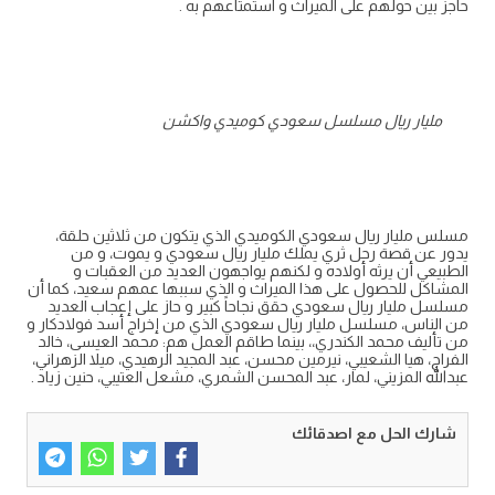
حاجز بين حولهم على الميراث و استمتاعهم به .
مليار ريال مسلسل سعودي كوميدي واكشن
مسلس مليار ريال سعودي الكوميدي الذي يتكون من ثلاثين حلقة،
يدور عن قصة رجل ثري يملك مليار ريال سعودي و يموت، و من
الطبيعي أن يرثه أولاده و لكنهم يواجهون العديد من العقبات و
المشاكل للحصول على هذا الميراث و الذي سببها عمهم سعيد، كما أن
مسلسل مليار ريال سعودي حقق نجاحاً كبير و حاز على إعجاب العديد
من الناس، مسلسل مليار ريال سعودي الذي من إخراج أسد فولادكار و
من تأليف محمد الكندري،، بينما طاقم العمل هم: محمد العيسى، خالد
الفراج، هيا الشعيبي، نيرمين محسن، عبد المجيد الرهيدي، ميلا الزهراني،
عبدالله المزيني، لمار، عبد المحسن الشمري، مشعل العتيبي، حنين زياد .
شارك الحل مع اصدقائك