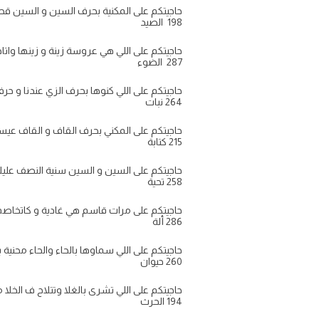
حاجيتكم على المكنية بحرف السين و السين قطع
198 الصيد
حاجيتكم على اللي هي عروسة زينة و زينها واتاها 
287 الضوء
حاجيتكم على اللي كنوها بحرف الزي عندنا و حرف
264 نبات
حاجيتكم على المكني بحرف القاف و القاف عيس
215 كتابة
حاجيتكم على السين و السين سنية النصف عليك و ا
258 تحية
حاجيتكم على مرات قاسم هي غادية و كاتخاصم من 6
286 ألة
حاجيتكم على اللي سماوها بالحاء والحاء محنية ب
260 حيوان
حاجيتكم على اللي تشرى بالغلا وتتلاح ف الخلا من 5 ح
194 الحرث