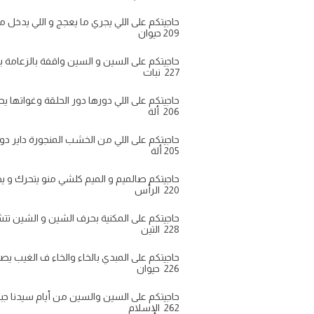
حاجيتكم على اللي يجري ما يعجج و اللي يدخل ما يخر
209 حيوان
حاجيتكم على السين و السين واقفة بالزعامة بلا ح
227 نبات
حاجيتكم على اللي دورها دور الحلقة وغواتها يحمي ا
206 ألة
حاجيتكم على اللي من الخشب المنجورة داير دورة
205 ألة
حاجيتكم صالميم و الميم كلشي منو يتحرك و ي
220 الرأس
حاجيتكم على المكنية بحرف الشين و الشين تتش
228 التين
حاجيتكم على المبدي بالخاء والخاء ف الغيب يصيح
226 حيوان
حاجيتكم على السين والسين من أيام سيدنا جبريل
262 الإسلام