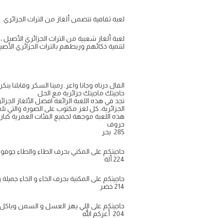
لعبة ثقافية تتضمن ألغاز من التراث الجزائري
لعبة ألغاز شعبية من التراث الجزائري الأصيل
لتنمية ذكائهم وربطهم بالتراث الجزائري الأصي
الفال درناه وجانا واعر. رمينا السكر وقابلنا ينك
حاجيتك ماجيتك جزائرية مع الحل
تجد في هذه اللعبة الرائعة افضل الألغاز الجزائر
الجزائرية، كل لغز مكتوب على الصورة والتي ت
حروف
285 بحر
حاجيتكم على المكني بحرف الطاء والطاء جوفو خاو
224 ألة
حاجيتكم على المكنية بحرف الخاء و الخاء جميلة وب
214 خضر
حاجيتكم على اللي يهز العسل و السمن وياكل غير ا
204 أعزكم الله