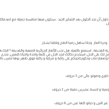
 ، حاول أن تجد الحلول بعد التفكير الجيد ، ستكون فيها منافسة جميلة مع اصدق
ل .
ر. ودرنا العار وجانا ساهل رمينا الملح وقابلنا يشكر.
ية القديمة , استمتع باللعبة، هل تحب الألغاز الجزائرية الصعبة والقديمة ؟ اليك هذه
لمح لك على الحل، استخدم ذكائك لتجد الحل في كلمة واحدة واحيانا كلمتين، تحد
ي وصوتو عالي من 3 حروف
نينة و لابسة عشرين دفينة من 2 حروف
لتين و حياتو كلها غبن من 6 حروف