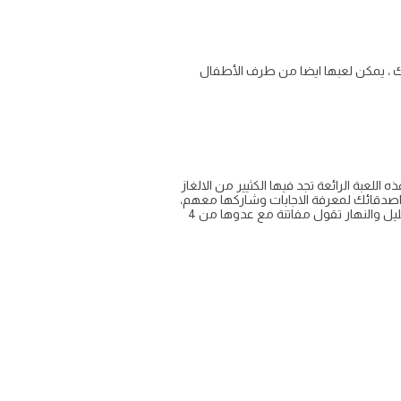
ائك ، يمكن لعبها ايضا من طرف الأطفال
 اللعبة الرائعة تجد فيها الكثيير من الالغاز
ى اصدقائك لمعرفة الاجابات وشاركها معهم،
هذه اللعبة موجهة لجميع الفئات العمرية كبارا وصغارا بنات وذكورحاجيتكم على راكبة و مركبة و راكبة فوق ظهر بوها تضرب بالليل والنهار تقول مفاتنة مع عدوها من 4