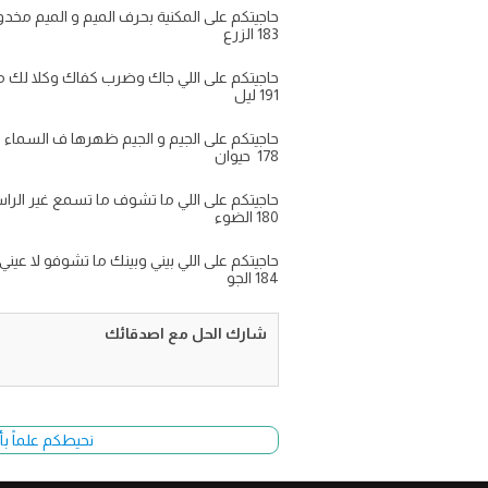
حاجيتكم على المكنية بحرف الميم و الميم مخدوم
183 الزرع
حاجيتكم على اللي جاك وضرب كفاك وكلا لك من ع
191 ليل
حاجيتكم على الجيم و الجيم ظهرها ف السماء و كر
178 حيوان
حاجيتكم على اللي ما تشوف ما تسمع غير الراس يل
180 الضوء
حاجيتكم على اللي بيني وبينك ما تشوفو لا عيني ولا
184 الجو
شارك الحل مع اصدقائك
نحيطكم علماً بأ