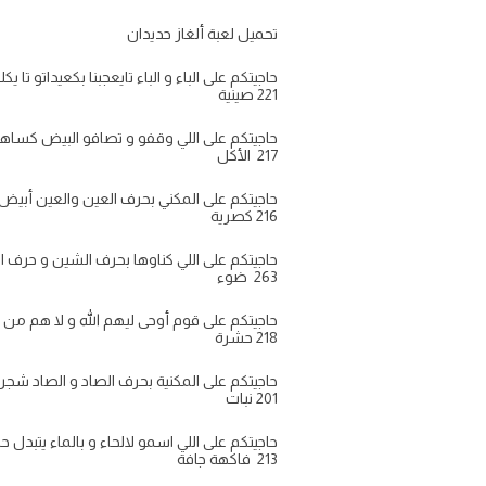
تحميل لعبة ألغاز حديدان
حاجيتكم على الباء و الباء تايعجبنا بكعيداتو تا يك
221 صينية
حاجيتكم على اللي وقفو و تصافو البيض كساهم ول
217 الأكل
حاجيتكم على المكني بحرف العين والعين أبيض 
216 كصرية
حاجيتكم على اللي كناوها بحرف الشين و حرف الخاء
263 ضوء
حاجيتكم على قوم أوحى ليهم الله و لا هم من الا
218 حشرة
حاجيتكم على المكنية بحرف الصاد و الصاد شجرة كب
201 نبات
حاجيتكم على اللي اسمو لالحاء و بالماء يتبدل حالو 
213 فاكهة جافة