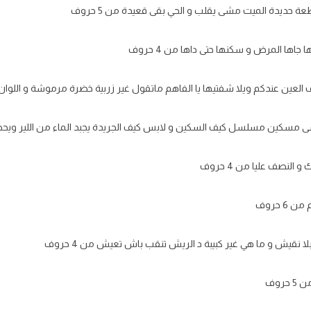
ة حديدة الميت مشى يقلب و الحي بقى قعيدة من 5 حروف
جاها المرض و سكنها حتى داها من 4 حروف
 العين عندكم ويلا شفتيها يا الفاهم ماتقول غير زربية خضرة مرموشة و اللوان من
ى مسكين مسلسل كيف السكين و لابس كيف الجريدة يجبد الماء من اللير ويحطو ف
لنصف عليا من 4 حروف
 حروف
لا نقيش و ما هي غير كبيبة د الريش تنقب باش تعيش من 4 حروف
روف