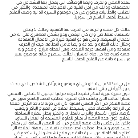
تتعدد المهن والحرف وايضا الوظائف التي يعمل بها الاشخاص في
المجتمعات وذالك من اجل التلبية في الاحتياجات المتعددة، والكثير من
الطلاب والطالبات يبحثون عن حل موضوع السيرة الذاتية وصف الفلاح
النشيط للصف التاسع في سوريا.
لذالك كل مهنة واحرفة من الحرف لها الاهمية وذالك لا يمكن
الاستغناء عنها، حتى وان كان البعض يبدو بشكل الظاهري على انه من
الاعمال البسيطة، ولكن هو ذو اهمية كبيرة في الاعمال المتعددة
ومثال ذالك النجارة والحدادة وايضا عامل النظافة، حيث ان الحرف
متعددة ومن اهمها حرفة الفلاحة، وهي لفظة مزارع او فلاح وله
اهمية كبيرة جدا في حياة الانسان، لذالك سنطرح كتابة موضوع تعبير
عن سيرة ذاتية عن الفلاح للصف التاسع
هل بي امكانكم ان تدخلو في اي موضوع فورآ لان الشخص الذي يبحث
يدور كثيرآحتى يلقي المفيد
ادون سيرة غيرية لفلاح نشيط اعرفه مراعيا الجانبين الاجتماعي . النفسي
مختارا القالب الذي يناسب تلك السيرة، لطلاب الصف التاسع تعبير عن
مهنة الفلاح من أكثر المهن أهمية، لأن من دونه لا تأخذ الأرض حقها
في الزراعة والحصاد، فحين يستيقظ الفلاح في الصباح الباكر ويذهب
لأرضه، تكون الأشجار والتراب بانتظاره، والكثير ينظر بنظرة البساطة
للفلاح، كون هذه المهنة لا تحتاج للعلوم المسبقة أو العمل الشاق،
ولكن على عكس ذلك مهنة الفلاح من أكثر المهن الشاقة التي تحتاج
لجسد قوي ونشيط، ودخلت أيضا معدات ثقيلة على مهنة الفلاحة التي
تحتاج دراية كاملة عن سيرة ذاتية عن فلاح نشيط، والتي تستخدم في
الزراعة والحصاد، ولأن مهنة الفلاح مهمة ولها تقدير كبير بين أفراد