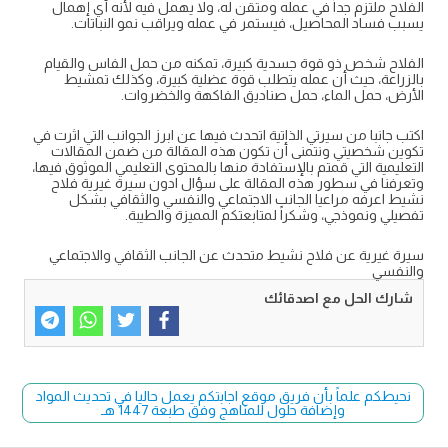
الفلاح ملتزم جداً في عمله ومتقن له، ولا يهمل فيه لأنه أي إهمال
يسبب فساد المحاصيل، فيستمر في عمله ويراقب نمو النباتات.
الفلاح شخص ذو قوة جسدية كبيرة، تمكنه من حمل الفاس والقيام
بالزراعة، حيث أن عمله يتطلب قوة عضلية كبيرة، وكذلك تمشيط
الأرض، حمل الماء، حمل صناديق الفاكهة والخضروات.
اكتب جانبا من سيرتي الذاتية اتحدث فيها عن ابرز الجوانب التي اثرت في
تكوين شخصيتي ونتمنى أن تكون هذه المقالة من ضمن المقالات
التعليمية التي قمتم بالإستفادة منها بالمحتوى التعليمي الموثوق فيها،
وتعرفنا في سطور هذه المقالة على سؤال ادون سيرة غيرية فلاح
نشيط اعرفه مراعيا الجانب الاجتماعي والنفسي والثقافي بشكل
تفصيلي ونموذجي، وشكراً لمتابعتكم المميزة والطيبة.
سيرة غيرية عن فلاح نشيط متحدث عن الجانب الثقافي والاجتماعي
والنفسي
شارك الحل مع اصدقائك
نحيطكم علماً بأن فريق موقع اجابتكم يعمل حاليا في تحديث المواد
وإضافة حلول للمناهج وفق طبعة 1447 هـ