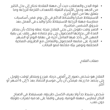
قوة البدن والعضلات حيث أن مهنة الفلاحة تحتاج إلى بذل الكثير
من الجهد وحمل الأشياء الثقيلة كالمعدات اللازمة للزراعة وما
يتعلق بها من أمور أخرى.
الاستيقاظ مبكراً والنشاط الدائم في كل يوم: فمن أساسيات
ممارسة مهنة الزراعة الاستيقاظ باكراً والبدء في العمل بعد
شروق الشمس مباشرة.
الصبر وقت طويل حتى يجني الفلاح نتيجة عمله وذلك بأن ينتظر
المدة التي يحتاجها المحصول حتى يتم حصاده فهي تتلف عن بقية
المهن التي يأخذ فيها العامل أجره في نهاية اليوم أو الشهر.
القدرة على متابعة المحصول والتعامل مع الظروف المناخية
المختلفة وتوفير بيئة ملائمة لنمو النباتات.
صفات الفلاح
الفلاح هو شخص صبور إلى أقصى درجة، فيزرع وينتظر لوقت طويل
حتى يحصد ما زرعه، فيمكن أن يأتي موسم الحصاد بعد 5 إلى 6 أشهر أو
أكثر.
شخص نشيط جداً ولا يعرف الكسل طريقه، فيستيقظ في الصباح
الباكر ليمارس مهنته اليومية، ويبقى واقفاً على قدميه لفترات طويلة
دون تعب.