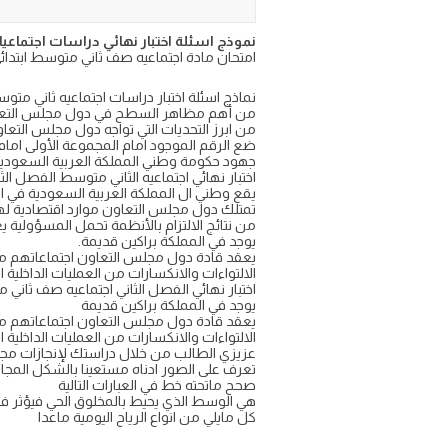
نموذج اسئلة اختبار نهائي دراسات اجتماعيات لل
امتحان مادة اجتماعيه صف ثاني متوسط ابتدائي نهاية ال
نماذج اسئلة اختبار دراسات اجتماعيه ثاني متوسط
من أهم مظاهر السطح في دول مجلس التعا
من ابرز التحديات التي تواجه دول مجلس التعا
ضع الرقم الموجود امام المجموعة الأولى امام 
جهود حكومة وطني المملكة العربية السعودية 
اختبار نهائي اجتماعيه الثاني متوسط الفصل الث
يقع وطني ال المملكة العربية السعودية في الا
تمتلك دول مجلس التعاون موارد اقتصادية لها ت
من نتائج الالتزام بالأنظمة تحمل المسؤولية يع
يوجد في المملكة براكين قديمة.
يعقد قادة دول مجلس التعاون اجتماعاتهم مر
الالتواءات والانكسارات من العمليات الداخلية
اختبار نهائي الفصل الثاني اجتماعيه صف ثاني متو
يوجد في المملكة براكين قديمة
يعقد قادة دول مجلس التعاون اجتماعاتهم مر
الالتواءات والانكسارات من العمليات الداخلي
عزيزي الطالب من خلال دراستك لإنجازات م
تعرف على الصور ادناه مستعينا بالشكل المجا
صحح ماتحته خط في العبارات التالية
هي الوسط الذي يحيط بالمخلوق الحي فيؤثر فيه 
كل مايلي من انواع الرياح اليومية ماعدا