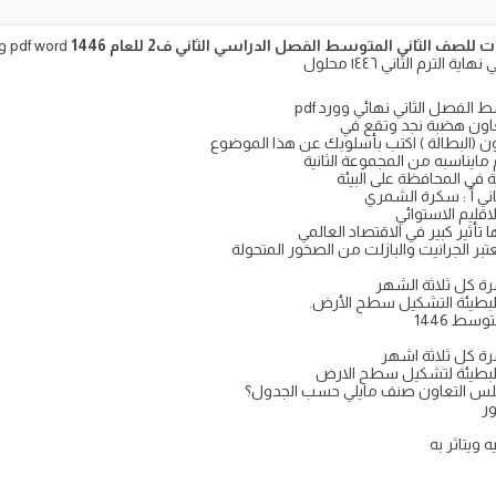
صف الثاني المتوسط الفصل الدراسي الثاني ف2 للعام 1446
rd
ترم الثاني ١٤٤٦ محلول
 الفصل الثاني نهائي وورد pdf
ون هضبة نجد وتقع في
ون (البطالة ) اكتب بأسلوبك عن هذا الموضوع
مايناسبه من المجموعة الثانية
في المحافظة على البيئة
اني أ : سكرة الشمري
قليم الاستوائي
أثير كبير في الاقتصاد العالمي
تبر الجرانيت والبازلت من الصخور المتحولة
ة كل ثلاثة الشهر
 البطيئة التشكيل سطح الأرض.
سط 1446
ة كل ثلاثة اشهر
ة البطيئة لتشكيل سطح الارض
جلس التعاون صنف مايلي حسب الجدول؟
ور
ويتاثر به