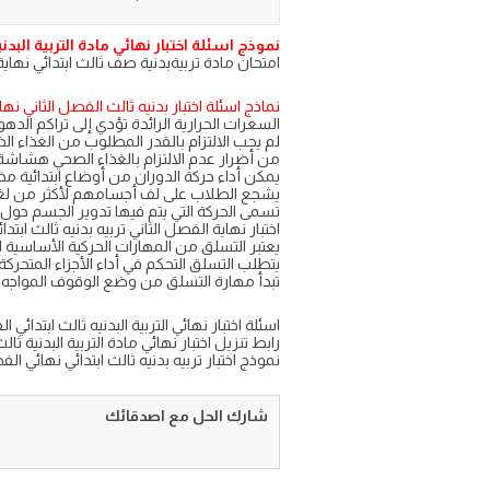
نموذج اسئلة اختبار نهائي مادة التربية البدنية لل
امتحان مادة تربيةبدنية صف ثالث ابتدائي نهاية الترم الث
نماذج اسئلة اختبار بدنيه ثالث الفصل الثاني نهائي
السعرات الحرارية الرائدة تؤدي إلى تراكم الدهو
لم يجب الالتزام بالقدر المطلوب من الغذاء ال
من أضرار عدم الالتزام بالغذاء الصحي هشاشة
يمكن أداء حركة الدوران من أوضاع ابتدائية مخ
يشجع الطلاب على لف أجسامهم لأكثر من لغ
تسمى الحركة التي يتم فيها تدوير الجسم حول 
اختبار نهاية الفصل الثاني تربيه بدنيه ثالث ابتدا
يعتبر التسلق من المهارات الحركية الأساسية ال
يتطلب التسلق التحكم في أداء الأجزاء المتحر
تبدأ مهارة التسلق من وضع الوقوف المواجه 
اسئلة اختبار نهائي التربية البدنيه ثالث ابتدائي الفصل الثاني 
رابط تنزيل اختبار نهائي مادة التربية البدنية ثالث ابتدائي ا
نموذج اختبار تربيه بدنيه ثالث ابتدائي نهائي الفصل ا
شارك الحل مع اصدقائك