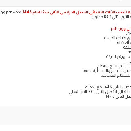
صف الثالث الابتدائي الفصل الدراسي الثاني ف2 للعام 1446
 word
اني ١٤٤٦ محلول
 وورد pdf
ن.
ذي يحتاجه الجسم
 العظام
تلفه
ة
محورة بالحركة
ئي
تي تتم بتتابع منتظم.
كة من الجسم والسيطرة عليها.
للسلالم العمودية
1446 مع الإجابة
لفصل الثاني ١٤٤٦ pdf النهائي
لثاني 1446