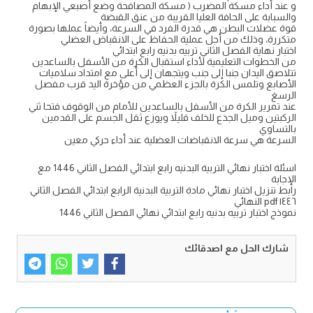
و عند أداء مسكة المضرب ( مسكة المصافحة وضع أصبعي الإبهام
والسبابة على الحافة العليا القريبة من عنق القبضة
قوة عضلات البطن هي قدرة الفرد في السرعة، وأيضاً عملها بصورة
متكررة، وذلك من أجل عملية الحفاظ على الانقباض العضلي
اختبار نهاية الفصل الثاني تربيه بدنيه رابع ابتدائي
من الخطوات التعليمية لأداء استقبال الكرة من الأسفل بالساعدين
تتلاصق اليدان جنبا إلى جنب ويتجهان إلى أعلى مع امتداد سلاميات
الأصابع وتلمس الكرة بالجزء العظمي من مؤخرة اليد قرب مفصل
الرسغ
عند تمرير الكرة من الأسفل بالساعدين للأمام من الوقوف فتحا ثني
الركبتين وميل الجذع للخلف قليلاً ويوزع ثقل الجسم على القدمين
بالتساوي
السرعة هي سرعة الانقباضات العضلية عند أداء حركي معين
اسئلة اختبار نهائي التربية البدنيه رابع ابتدائي الفصل الثاني 1446 مع
الإجابة
رابط تنزيل اختبار نهائي مادة التربية البدنية الرابع ابتدائي الفصل الثاني
١٤٤٦ pdf النهائي
نموذج اختبار تربيه بدنيه رابع ابتدائي نهائي الفصل الثاني 1446
شارك الحل مع اصدقائك