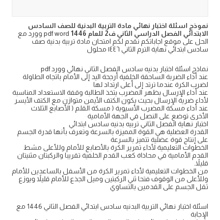
نموذج اسئلة اختبار نهائي مادة التربية البدنية للصف السادس
الابتدائي الفصل الدراسي الثاني ف2 للعام 1446
pdf word وورد مع
الحل على موقع اجاباتكم نقدم لكم امتحان مادة تربية بدنية صف
سادس ابتدائي نهاية الترم الثاني ١٤٤٦ محلول
نماذج اسئلة اختبار بدنيه سادس الفصل الثاني نهائي وورد pdf
عند أداء الضربة الساحقة الخلفية أرجحة اليد إلى الأمام باتجاه الطاولة
لضرب الكرة عندما ترتد إلى أعلى ارتداد لها
عند أداء الإرسال بظهر المضرب يتخذ الطالبة وقفة الاستعداد المناسبة
لأداء ضرية الإرسال بحيث يكون الكتف الأيمن متوازن مع الكتف الأيسر
عند أداء مسكة المضرب الأسيوية ( مسكة القلم ( الأصابع الثلاث
الأخرى توضع على النصل في الجهة الأمامية
اختبار نهاية الفصل الثاني تربيه بدنيه سادس ابتدائي
القدرة العضلية هي القوة المميزة بالسرعة وتعرف بأنها قدرة الجسم
على إنتاج قوة عضلية تتميز بالسرعة
الخطوات التعليمية لأداء تمرير الكرة بالأصابع للأمام وللأعلى مشط
القدم الأمامية في محاذاة كعب القدم الخلفية تقريبا والركبتان مثنيتان
قليلاً.
من الخطوات التعليمية لأداء تمرير الكرة من الأسفل بالساعدين للأمام
وللأعلى من الوقوف فتحا ثني الركبتين وميل الجذع للأمام قليلاً ويوزع
ثقل الجسم على القدمين بالتساوي
اسئلة اختبار نهائي التربية البدنيه سادس ابتدائي الفصل الثاني 1446 مع
الإجابة