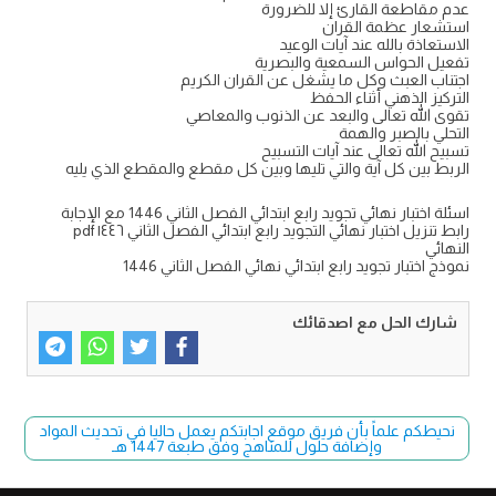
عدم مقاطعة القارئ إلا للضرورة
استشعار عظمة القران
الاستعاذة بالله عند آيات الوعيد
تفعيل الحواس السمعية والبصرية
اجتناب العبث وكل ما يشغل عن القران الكريم
التركيز الذهني أثناء الحفظ
تقوى الله تعالى والبعد عن الذنوب والمعاصي
التحلي بالصبر والهمة
تسبيح الله تعالى عند آيات التسبيح
الربط بين كل آية والتي تليها وبين كل مقطع والمقطع الذي يليه
اسئلة اختبار نهائي تجويد رابع ابتدائي الفصل الثاني 1446 مع الإجابة
رابط تنزيل اختبار نهائي التجويد رابع ابتدائي الفصل الثاني ١٤٤٦ pdf
النهائي
نموذج اختبار تجويد رابع ابتدائي نهائي الفصل الثاني 1446
شارك الحل مع اصدقائك
نحيطكم علماً بأن فريق موقع اجابتكم يعمل حاليا في تحديث المواد
وإضافة حلول للمناهج وفق طبعة 1447 هـ