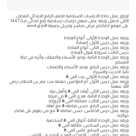
اوراق عمل مادة الدراسات الاسلامية للصف الرابع الابتدائي الفصل
الثاني تحميل ورقة عمل منهج دراسات إسلامية رابع ابتدائي ف2 1447
على موقع اجاباتكم عرض مباشر وتنزيل بصيغة pdf او word
ورقه عمل الوحدة الأولى: أنواع العبادة
ورقه عمل درس الأول: العبادة
ورقه عمل درس الثاني: أنواع العبادة
درس الثالث: شروط قبول العبادة
ورقه عمل الوحدة الثانية: توحيد الأسماء والصفات وأثره في حياة
المسلم
ورقه عمل درس الرابع: توحيد الأسماء والصفات
ثانياً: الحديث والسيرة
ورقه عمل الوحدة الأولى: بيت النبي ﷺ
ورقه عمل درس الأول: أم المؤمنين حفصة بنت عمر بن الخطاب رضي
الله عنهما
ورقه عمل درس الثاني: أولاد النبي ﷺ وأهل بيته
ورقه عمل الوحدة الثانية: هدي النبي ﷺ في منزله
ورقه عمل درس الثالث: معاملة النبي ﷺ لأزواجه
ورقه عمل درس الرابع: حسن تعامله ﷺ مع أهله
ورقه عمل درس الخامس: حسن تعامله ﷺ مع من يقوم على قضاء
حوائجه
ورقه عمل الوحدة الثالثة: أحوال النبي ﷺ الشخصية
ورقه عمل درس السادس: نظافة النبي ﷺ
ورقه عمل درس السابع: لباس النبي ﷺ
ورقه عمل درس الثامن: الاقتداء بالهدي النبوي في اللباس