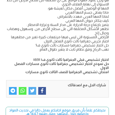
الاستواء إلى نهاية الغلاف الجوي:
المها او الوضيحي أفضل مكان لعيشة هو:
ماذا يغطي جسم المها العربي
لماذا المها العربي مهدد بالانقراض
كيف يتكاثر حيوان المها العربي
يتميز بارتفاع درجة الحرارة على مدار السنة وغزارة الامطار:
تظهر الأشكال المختلفة التي على سطح الأرض من وسهول وهضاب
وجبال إلخ
الأراضي المستوية التي ليس فيها مرتفعات كبيرة تغير من مظهرها
اختبار تجريبي جغرافيا ثالث ثانوي الفصل الاول
حل اختبار تشخيصي جغرافيا مسارات ثالث ثانوي ف1
تهب الرياح وفق نظام ثابت لا يتغير طوال العام:
اختبار تشخيصي قبلي الجغرافيا ثالث ثانوي ف١ ١٤٤٧
حل نموذج اختبار تشخيصي جغرافيا ثالث ثانوي مسارات الفصل
الاول
امتحان تشخيصي الجغرافيا للصف الثالث ثانوي مسارات
شارك الحل مع اصدقائك
نحيطكم علماً بأن فريق موقع اجابتكم يعمل حاليا في تحديث المواد
وإضافة حلول للمناهج وفق طبعة 1447 هـ