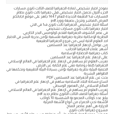
نموذج اختبار تشخيصي لمادة الجغرافيا للصف الثالث ثانوي مسارات
الجزء الاول تحميل اختبار تشخيصي قبلي جغرافيا ثالث ثانوي نظام
المسارات ف1 الطبعة الجديدة للعام 1447 جاهز على موقع اجاباتكم
العرض المباشر وتنزيل بصيغة وورد pdf
اسئلة اختبار تشخيصي الجغرافيا ثالث ثانوي ف1 في الاتي
اختبار جغرافيا ثالث ثانوي مسارات تشخيصي
في عصر الكشوف الجغرافية اقتحم كولومبس البحر الكاريبي.
النظرية الإمكانية نظرية جغرافية فلسفية تؤمن بحرية البشر في الاختيار
احد العلوم الاتية ليس من فروع الجغرافيا الطبيعية
من عوامل ازدهار الجغرافيا عند المسلمين
أشهر علماء الجغرافيا الاجانب
كتاب جغرافية الحضارة الإسلامية
عللي ازدهار علم الجغرافيا عند المسلمين
تعريب العلوم لم يساهم في ازدهار علم الجغرافيا في العالم الإسلامي
الجغرافيا كلمة رومانية تعني علم الكتابة عن الارض
الحتمية البيئية نظرية جغرافية تؤمن بسيادة البيئة الطبيعية وتحكمها في
الظواهر البشرية
بحث عن علم الجغرافيا عند المسلمين PDF
اتساع مساحة البلاد الاسلاميه ساهم في ازدهار علم الجغرافيا في
العالم الاسلامي ابان العصور الوسطى
تعريب العلوم لم يساهم في ازدهار علم الجغرافيا في العالم الاسلامي
أسئلة جغرافيا للصف الثالث الثانوي نظام جديد pdf
يبلغ عدد كواكب المجموعة الشمسية 10 كواكب
الأشعة تحت الحمراء من أنواع الأشعة المرئية
الحرارة هي أهم عناصر المناخ.
مشروع جغرافيا ثالث ثانوي
هو وزن عمود الهواء الواقع على أي منطقة من سطح الأرض من خط