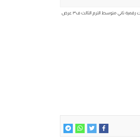
اختبار تشخيصي المهارات الرقميه للصف الثاني المتوسط الفصل الدراسي الثالث 1446 تحميل اسئلة اختبار تشخيصي قبلي مهارات رقمية ثاني متوسط الترم الثالث ف٣ عرض