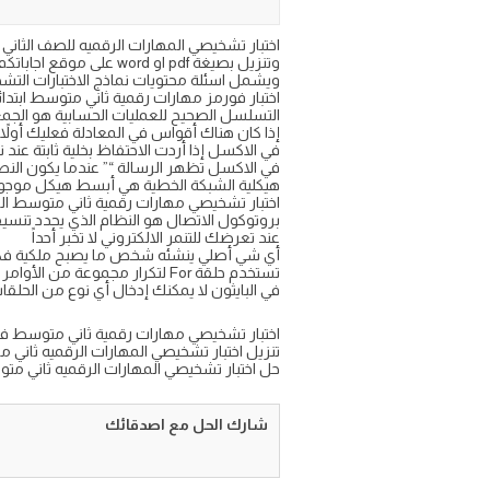
وتنزيل بصيغة pdf او word على موقع اجاباتكم التعليمي
ويشمل اسئلة محتويات نماذج الاختبارات التشخ
اختبار فورمز مهارات رقمية ثاني متوسط ابتدائي ف3 م
التسلسل الصحيح للعمليات الحسابية هو الجمع
إذا كان هناك أقواس في المعادلة فعليك أولاً 
في الاكسل إذا أردت الاحتفاظ بخلية ثابتة عن
في الاكسل تظهر الرسالة “” عندما يكون النص 
هيكلية الشبكة الخطية هي أبسط هيكل موجو
اختبار تشخيصي مهارات رقمية ثاني متوسط الفصل
بروتوكول الاتصال هو النظام الذي يحدد تنسي
عند تعرضك للتنمر الالكتروني لا تخبر أحداً
أي شي أصلي ينشئه شخص ما يصبح ملكية فك
تستخدم حلقة For لتكرار مجموعة من الأوامر لعدد محدد من المرات
في البايثون لا يمكنك إدخال أي نوع من الحلقا
اختبار تشخيصي مهارات رقمية ثاني متوسط ف٣ مع الحل ٤٤٦
تنزيل اختبار تشخيصي المهارات الرقميه ثاني متوسط
حل اختبار تشخيصي المهارات الرقميه ثاني متوسط
شارك الحل مع اصدقائك