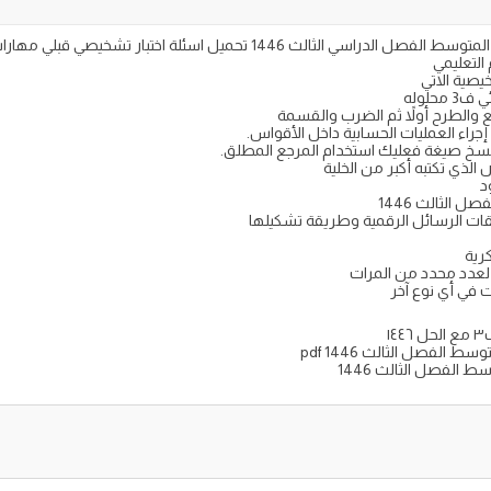
يصية الاتي
حلوله
 والطرح أولاً ثم الضرب والقسمة
إجراء العمليات الحسابية داخل الأقواس.
د نسخ صيغة فعليك استخدام المرجع المطلق.
الذي تكتبه أكبر من الخلية
د
 الثالث 1446
قات الرسائل الرقمية وطريقة تشكيلها
رية
ت في أي نوع آخر
١
 الفصل الثالث pdf 1446
 الفصل الثالث 1446