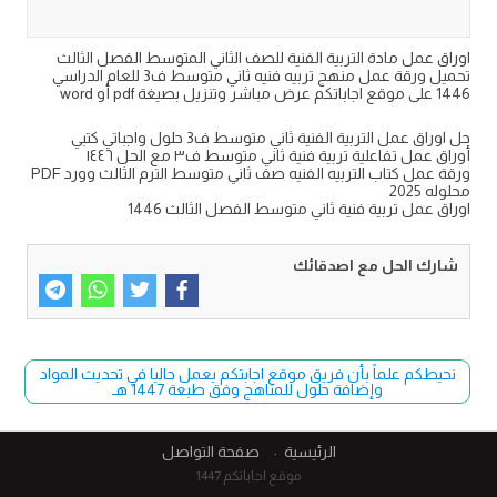
اوراق عمل مادة التربية الفنية للصف الثاني المتوسط الفصل الثالث
تحميل ورقة عمل منهج تربيه فنيه ثاني متوسط ف3 للعام الدراسي
1446 على موقع اجاباتكم عرض مباشر وتنزيل بصيغة pdf أو word
حل اوراق عمل التربية الفنية ثاني متوسط ف3 حلول واجباتي كتبي
أوراق عمل تفاعلية تربية فنية ثاني متوسط ف٣ مع الحل ١٤٤٦
ورقة عمل كتاب التربيه الفنيه صف ثاني متوسط الترم الثالث وورد PDF
محلوله 2025
اوراق عمل تربية فنية ثاني متوسط الفصل الثالث 1446
شارك الحل مع اصدقائك
نحيطكم علماً بأن فريق موقع اجابتكم يعمل حاليا في تحديث المواد
وإضافة حلول للمناهج وفق طبعة 1447 هـ
الرئيسية
صفحة التواصل
موقع اجاباتكم 1447