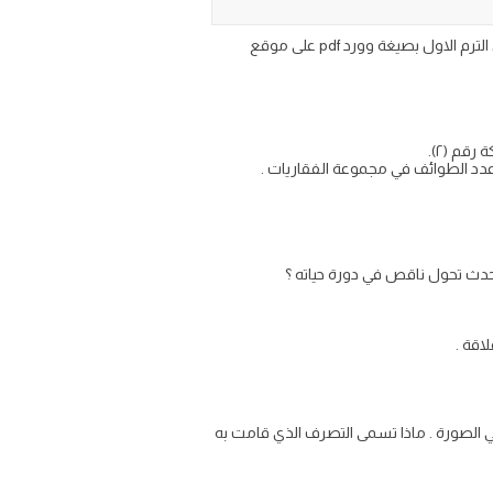
دفتر مادة العلوم للصف الخامس إبتدائي الفصل الدراسي الاول 1447عبير الجناعي، رابط تحميل دفتر منهج علوم خامس ابتدائي الترم الاول بصيغة وورد pdf على موقع
عدد الطوائف في مجموعة الفقاريات .
 يحدث تحول ناقص في دورة حياته ؟
اقة .
 الصورة . ماذا تسمى التصرف الذي قامت به