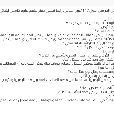
لجناعي
لوقات تشبه الحيوانات في خواصها
طح الأرض.
الك الست ؟
 ممالك المخلوقات الحية ، أي مما يلي يمثل المملكة رقم (۱) والمملكة رقم (۲).
نات الحية التي تتميز بوجود عمود فقري في هيكلها الداخلي أي مما يلى يمثل 
دد إلى أي الطوائف التالية ينتمي ؟
موضحة في الشكل أدناه ؟
زهرة ].
ي الأرقام يشير إلى دخول الماء والأملاح من التربة ؟
لى شكل مخروط كما في الشكل أدناه
بح أفراداً بالغة ،يوضح الشكل المجاور دورات حياة بعض الحيوانات أي الحيوانات
 . ما هو ؟
مصطلحات يمثل نوع هذا النبات ؟
ن يتضررا يتضرر الآخر.
نواع من البكتيريا تساعدها على هضم الغذاء العلاقة بين هذه البكتيريا والأبقار عل
ل
بات الصبار امتصاص الماء؟
سحالي لا تعيش في هذه البيئة سبب ذلك
جناعي
نية في سلة المهملات فقامت بأخذها وتحويلها إلى علبة مناديل جميلة كما في