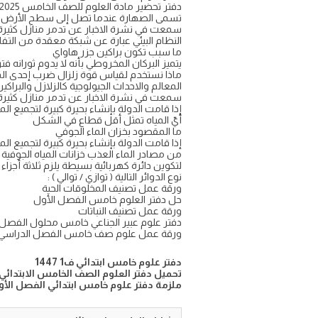
دفتر تحضير مادة العلوم للصف الخامس pdf 2025
تسمى الصهارة عندما تصل إلى سطح الأرض م
سمعت في نشرة الاخبار عن تدمر منازل كثيرة ف
النظام البيئي عبارة عن شبكة معقدة من التفاعل
ما سبب تكون براكين جزر هاواي
يتميز البركان المخروطي بأنه لا يدوم ثورانه 
ماذا نستخدم لقياس قوة زلزال ضرب إحدى المدن
المعالم والاحداث الجيولوجية كالزلازل والبراك
سمعت في نشرة الاخبار عن تدمر منازل كثيرة ف
إذا قامت الدولة بإنشاء بحيرة كبيرة لتجميع ال
أيّ المياه تمثل أقل قطاع في الشكل
ما المقصود بخزان الماء الجوفي
إذا قامت الدولة بإنشاء بحيرة كبيرة لتجميع ال
من مصادر الماء العذب خزانات المياه الجوفية
لتكوين دائرة كهربائية بسيطة يلزم ثلاثة أجزا
نوع الدوائر التالية ( توازي / توالي ) :
ورقة عمل تصنيف المخلوقات الحية
حل دفتر العلوم خامس الفصل الأول
ورقة عمل تصنيف النباتات
دفتر علوم عبير الجناعي خامس محلول الفصل 
ورقة عمل علوم صف خامس الفصل الدراسي ال
دفتر علوم خامس ابتدائي ف1 1447
تحميل دفتر العلوم الصف الخامس الابتدائي ال
ملزمة دفتر علوم خامس ابتدائي الفصل ال