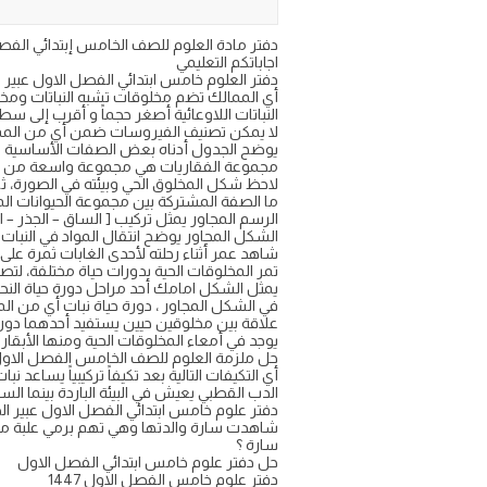
اجاباتكم التعليمي
دفتر العلوم خامس ابتدائي الفصل الاول عبير ا
أي الممالك تضم مخلوقات تشبه النباتات ومخ
النباتات اللاوعائية أصغر حجماً و أقرب إلى س
لا يمكن تصنيف الفيروسات ضمن أي من المم
يوضح الجدول أدناه بعض الصفات الأساسية لمملكتين من
مجموعة الفقاريات هي مجموعة واسعة من الكائ
لاحظ شكل المخلوق الحي وبيئته في الصورة، ثم ح
ما الصفة المشتركة بين مجموعة الحيوانات ال
الرسم المجاور يمثل تركيب [ الساق – الجذر – ال
الشكل المجاور يوضح انتقال المواد في النبات أ
شاهد عمر أثناء رحلته لأحدى الغابات ثمرة ع
تمر المخلوقات الحية بدورات حياة مختلفة، لتص
يمثل الشكل امامك أحد مراحل دورة حياة النحل
في الشكل المجاور ، دورة حياة نبات أي من ال
علاقة بين مخلوقين حيين يستفيد أحدهما دون أ
يوجد في أمعاء المخلوقات الحية ومنها الأبقار أ
حل ملزمة العلوم للصف الخامس الفصل الاو
أي التكيفات التالية بعد تكيفاً تركيبياً يساعد ن
الدب القطبي يعيش في البيئة الباردة بينما ال
دفتر علوم خامس ابتدائي الفصل الاول عبير ال
شاهدت سارة والدتها وهي تهم برمي علبة معد
سارة ؟
حل دفتر علوم خامس ابتدائي الفصل الاول
دفتر علوم خامس الفصل الاول 1447