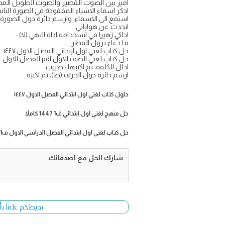
اميز بين الصوت القصير والصوت الطويل المد 
اذكر اسماء الاشياء المفقودة في الصورة الثاني
استمع الى الاسماء، وارسم دائرة حول الصورة ا
اتحدث عن هواياتي
احاكي زهيرا في استخدامه اداة النهي (لا) :
ما دعاء نزول المطر
حل كتاب لغتي اول ابتدائي الفصل الاول ١٤٤٧
حل كتاب لغتي الصف الاول pdf الفصل الاول
احلل الكلمة، ثم اكتبها : طبيب
ارسم دائرة حول الحرف (ط)، ثم اكتبه
حلول كتاب لغتي اول ابتدائي الفصل الاول ١٤٤٧
حل منهج لغتي اول ابتدائي ف1 1447 كاملاً
حل كتاب لغتي اول ابتدائي الفصل الدراسي الاول ف1
شارك الحل مع اصدقائك
نحيطكم علماً بأ