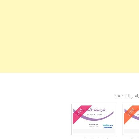
اسي الثالث ف3
اختبار
كتاب