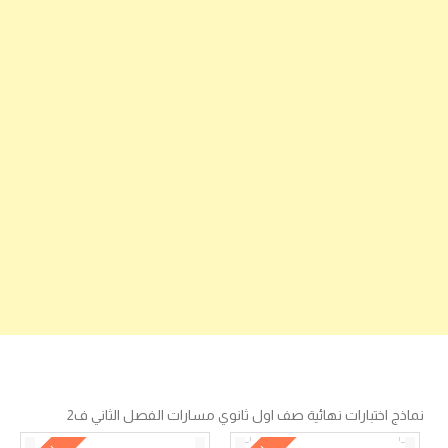
نماذج اختبارات نهائية صف اول ثانوي مسارات الفصل الثاني ف2