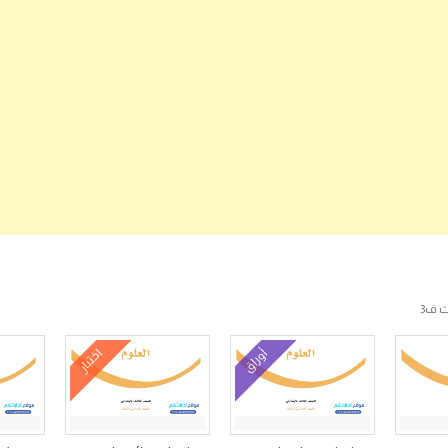
ث ف3
أوراق
اختبار