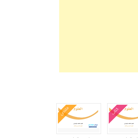
ملخص
كتاب