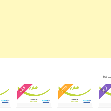
لث ف3
ملخص
أوراق
كتاب